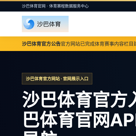
沙巴体育官网 · 体育赛程数据服务中心
沙巴体育官方公告
官方网站已完成体育赛事内容栏目
沙巴体育官方网站 · 官网展示入口
沙巴体育官方入
巴体育官网AP