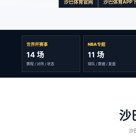
沙巴体育官网
沙巴体育APP
世界杯赛事
NBA专题
14 场
11 场
赛程 / 对阵 / 状态
球队 / 数据 / 复盘
沙
沙