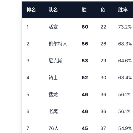
排名
队名
胜
负
胜率
1
活塞
60
22
73.2%
2
凯尔特人
56
26
68.3%
3
尼克斯
53
29
64.6%
4
骑士
52
30
63.4%
5
猛龙
46
36
56.1%
6
老鹰
46
36
56.1%
7
76人
45
37
54.9%