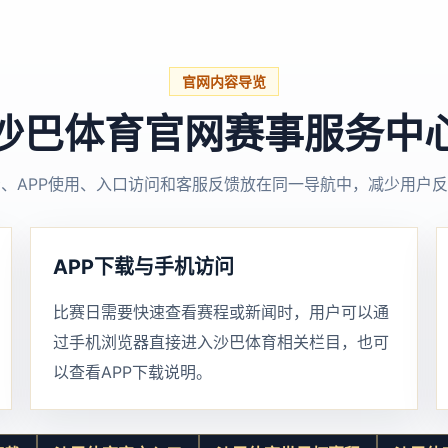
官网内容导览
沙巴体育官网赛事服务中
、APP使用、入口访问和客服反馈放在同一导航中，减少用户
APP下载与手机访问
比赛日需要快速查看赛程或新闻时，用户可以通
过手机浏览器直接进入沙巴体育相关栏目，也可
以查看APP下载说明。