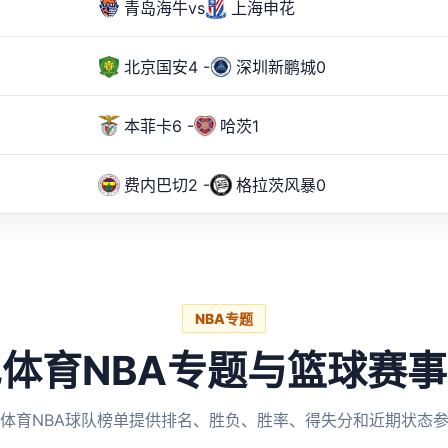
青岛海牛
vs
上海申花
北京国安
4 -
深圳新鹏城
0
本菲卡
6 -
哈茨
1
费内巴切
2 -
格拉茨风暴
0
NBA专题
体育NBA专题与篮球赛
体育NBA球队榜单提供排名、胜负、胜率、得失分和近期状态