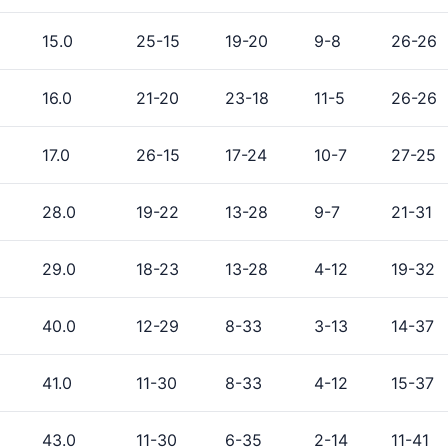
15.0
25-15
19-20
9-8
26-26
16.0
21-20
23-18
11-5
26-26
17.0
26-15
17-24
10-7
27-25
28.0
19-22
13-28
9-7
21-31
29.0
18-23
13-28
4-12
19-32
40.0
12-29
8-33
3-13
14-37
41.0
11-30
8-33
4-12
15-37
43.0
11-30
6-35
2-14
11-41