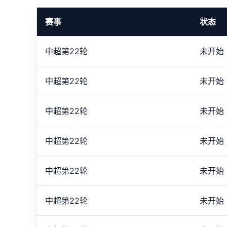
赛事
状态
中超第22轮
未开始
中超第22轮
未开始
中超第22轮
未开始
中超第22轮
未开始
中超第22轮
未开始
中超第22轮
未开始