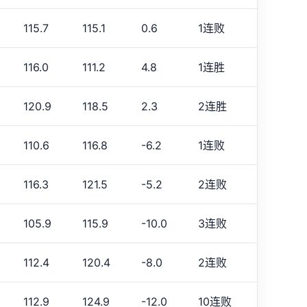
115.7
115.1
0.6
1连败
116.0
111.2
4.8
1连胜
120.9
118.5
2.3
2连胜
110.6
116.8
-6.2
1连败
116.3
121.5
-5.2
2连败
105.9
115.9
-10.0
3连败
112.4
120.4
-8.0
2连败
112.9
124.9
-12.0
10连败