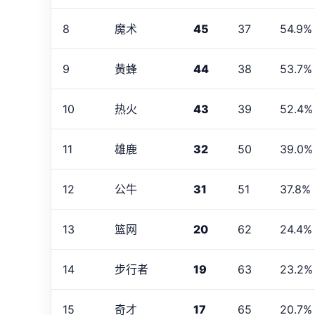
8
魔术
45
37
54.9%
9
黄蜂
44
38
53.7%
10
热火
43
39
52.4%
11
雄鹿
32
50
39.0%
12
公牛
31
51
37.8%
13
篮网
20
62
24.4%
14
步行者
19
63
23.2%
15
奇才
17
65
20.7%