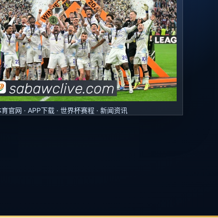
育官网 · APP下载 · 世界杯赛程 · 新闻资讯